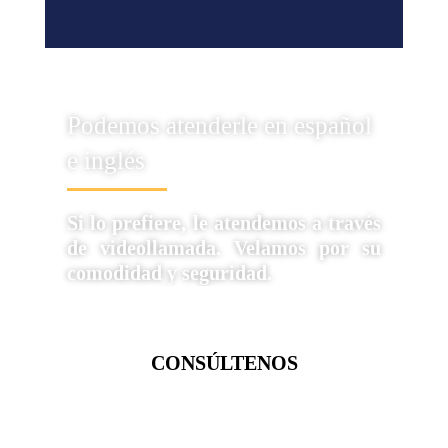
Podemos atenderle en español
e inglés
Si lo prefiere, le atendemos a través
de videollamada. Velamos por su
comodidad y seguridad.
CONSÚLTENOS