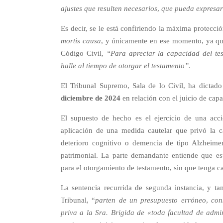
ajustes que resulten necesarios, que pueda expresar
Es decir, se le está confiriendo la máxima protecci
mortis causa
, y únicamente en ese momento, ya que
Código Civil,
“Para apreciar la capacidad del te
halle al tiempo de otorgar el testamento”.
El Tribunal Supremo, Sala de lo Civil, ha dictad
diciembre de 2024
en relación con el juicio de cap
El supuesto de hecho es el ejercicio de una acc
aplicación de una medida cautelar que privó la c
deterioro cognitivo o demencia de tipo Alzheime
patrimonial. La parte demandante entiende que es
para el otorgamiento de testamento, sin que tenga c
La sentencia recurrida de segunda instancia, y ta
Tribunal, “
parten de un presupuesto erróneo, con
priva a la Sra. Brigida de «toda facultad de admi