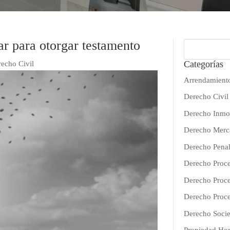
ar para otorgar testamento
Categorías
echo Civil
Arrendamient
Derecho Civil
Derecho Inmob
Derecho Merca
Derecho Pena
Derecho Proce
Derecho Proce
Derecho Proce
Derecho Socie