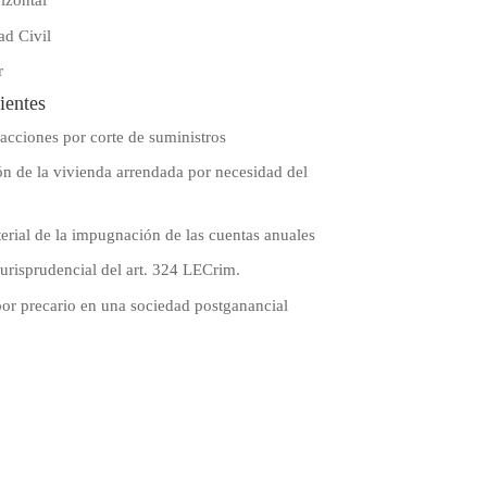
izontal
ad Civil
r
ientes
oacciones por corte de suministros
n de la vivienda arrendada por necesidad del
erial de la impugnación de las cuentas anuales
urisprudencial del art. 324 LECrim.
por precario en una sociedad postganancial