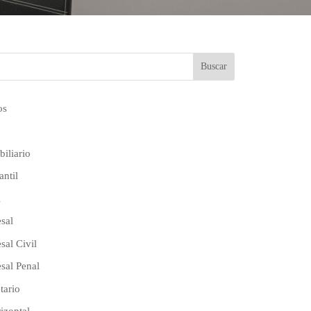
os
iliario
ntil
l
sal
sal Civil
sal Penal
tario