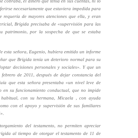
 cobraba, el dinero que tenía en sus cuentas, ni lo
nferirse necesariamente que estuviera impedida para
e requería de mayores atenciones que ella, y eran
ricial, Brígida precisaba de «supervisión para las
 su patrimonio, por la sospecha de que se estaba
 de esta señora, Eugenio, hubiera emitido un informe
eñar que Brígida tenía un deterioro normal para su
ptar decisiones personales y sociales». Y que un
e febrero de 2011, después de dejar constancia del
cluía que esta señora presentaba «un nivel leve de
mo en su funcionamiento conductual, que no impide
o habitual, con su hermana, Micaela , con ayuda
 como con el apoyo y supervisión de sus familiares
d».
torgamiento del testamento, no permiten apreciar
rígida al tiempo de otorgar el testamento de 11 de