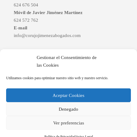
624 676 504
Móvil de Javier Jiménez Martínez
624 572 762
E-mail
info@corujojimenezabogados.com
Enlaces de interés
Gestionar el Consentimiento de
BOCM
las Cookies
BOE
Utilizamos cookies para optimizar nuestro sitio web y nuestro servicio.
Aceptar Cookies
Denegado
© 2025 Corujo & Jiménez Abogados |
Aviso Legal
|
Ver preferencias
Política de Privacidad
|
Cookies
| Eweb Diseño y
Posicionamiento
Web para abogados
Política de Privacidad
Aviso Legal